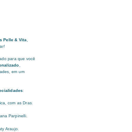
 Pelle & Vita
,
ar!
dado para que você
onalizado
,
dades, em um
ecialidades
:
tica, com as Dras.
ana Parpinelli.
ty Araujo.