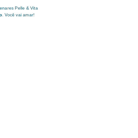
nares Pelle & Vita
o
. Você vai amar!